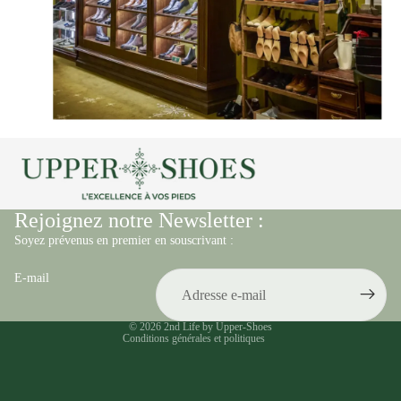
Politique de confidentialité
Mentions légales
Conditions générales de vente
Rejoignez notre Newsletter :
Politique de remboursement
Soyez prévenus en premier en souscrivant :
Conditions d’utilisation
E-mail
Coordonnées
Politique d’expédition
© 2026
2nd Life by Upper-Shoes
Conditions générales et politiques